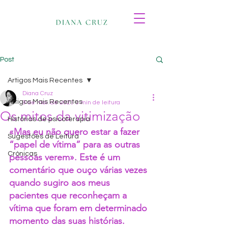
Post
Artigos Mais Recentes
Diana Cruz
Artigos Mais Recentes
9 de mai. de 2023
3 min de leitura
Os mitos da vitimização
Histórias de psicoterapia
«Mas eu não quero estar a fazer 
Sugestões de Leitura
“papel de vítima” para as outras 
Crónicas
pessoas verem». Este é um 
comentário que ouço várias vezes 
quando sugiro aos meus 
pacientes que reconheçam a 
vítima que foram em determinado 
momento das suas histórias. 