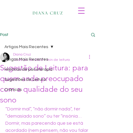
Post
Artigos Mais Recentes
Diana Cruz
Artigos Mais Recentes
10 de jul. de 2023
1 min de leitura
Sugestão de Leitura: para
Histórias de psicoterapia
quem anda preocupado
Sugestões de Leitura
com a qualidade do seu
Crónicas
sono
“Dormir mal”, “não dormir nada”, ter 
“demasiado sono” ou ter “insónia…
Dormir, mas parecendo que se está 
acordado (nem pensem, não vou falar 