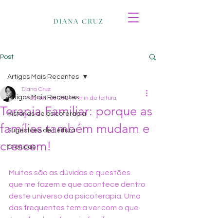
Post
Artigos Mais Recentes
Diana Cruz
Artigos Mais Recentes
17 de out. de 2024
4 min de leitura
Terapia Familiar: porque as
Histórias de psicoterapia
famílias também mudam e
Sugestões de Leitura
crescem!
Crónicas
Muitas são as dúvidas e questões 
que me fazem e que acontece dentro 
deste universo da psicoterapia. Uma 
das frequentes tem a ver com o que 