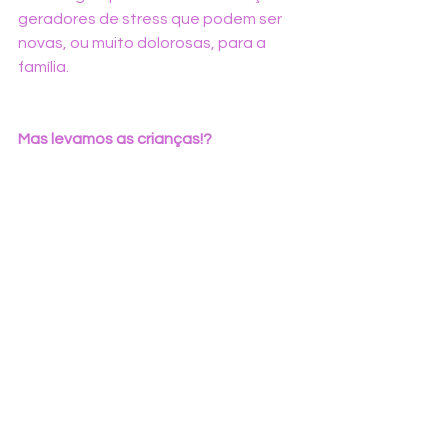
geradores de stress que podem ser 
novas, ou muito dolorosas, para a 
família.
Mas levamos as crianças!?
Bom, depende. Sei que ninguém 
gosta desta resposta! Mas, na minha 
perspetiva e método de trabalho, há 
muitas coisas que preciso de saber 
antes de tomar essa decisão, 
depende da idade das crianças, do 
motivo de vinda à terapia e de várias 
informações. O que posso dizer é que 
as crianças são, muitas vezes, 
elementos muito fortes na missão de 
melhorar a capacidade adaptativa 