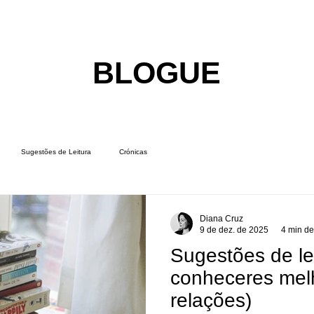
BLOGUE
Sugestões de Leitura
Crónicas
Diana Cruz
9 de dez. de 2025
4 min de
Sugestões de lei
conheceres melh
relações)