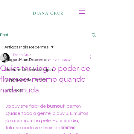
Post
Artigos Mais Recentes
Diana Cruz
Artigos Mais Recentes
20 de jun. de 2025
3 min de leitura
Quiet thriving: o poder de
Histórias de psicoterapia
florescer mesmo quando
Sugestões de Leitura
nada muda
Crónicas
Já ouviste falar de 
burnout
, certo? 
Quase toda a gente já ouviu. E muitos 
já o sentiram na pele. Hoje em dia, 
fala-se cada vez mais de 
limites
 — 