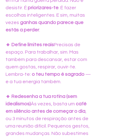
entrar numa guerra perdida. Não é 
desistir. É 
priorizares-te
. É fazer 
escolhas inteligentes. E sim, muitas 
vezes 
ganhas quando parece que 
estás a perder
.
🔹 Define limites reais
Precisas de 
espaço. Para trabalhar, sim. Mas 
também para descansar, estar com 
quem gostas, respirar, ouvir-te. 
Lembra-te: 
o teu tempo é sagrado
 — 
e a tua energia também.
🔹 Redesenha a tua rotina (sem 
idealismos)
Às vezes, basta um 
café 
em silêncio antes de começar o dia
, 
ou 3 minutos de respiração antes de 
uma reunião difícil. Pequenos gestos, 
grandes mudanças. Não subestimes 