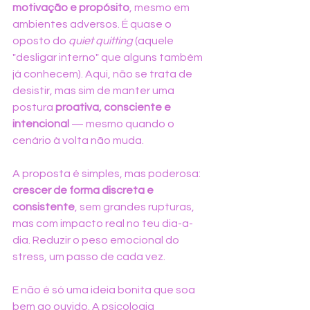
motivação e propósito
, mesmo em 
ambientes adversos. É quase o 
oposto do 
quiet quitting
 (aquele 
"desligar interno" que alguns também 
já conhecem). Aqui, não se trata de 
desistir, mas sim de manter uma 
postura 
proativa, consciente e 
intencional
 — mesmo quando o 
cenário à volta não muda.
A proposta é simples, mas poderosa: 
crescer de forma discreta e 
consistente
, sem grandes rupturas, 
mas com impacto real no teu dia-a-
dia. Reduzir o peso emocional do 
stress, um passo de cada vez.
E não é só uma ideia bonita que soa 
bem ao ouvido. A psicologia 