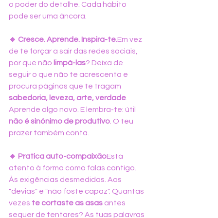
o poder do detalhe. Cada hábito 
pode ser uma âncora.
🔹 Cresce. Aprende. Inspira-te.
Em vez 
de te forçar a sair das redes sociais, 
por que não 
limpá-las
? Deixa de 
seguir o que não te acrescenta e 
procura páginas que te tragam 
sabedoria, leveza, arte, verdade
. 
Aprende algo novo. E lembra-te: útil 
não é sinónimo de produtivo
. O teu 
prazer também conta.
🔹 Pratica auto-compaixão
Está 
atento à forma como falas contigo. 
Às exigências desmedidas. Aos 
"devias" e "não foste capaz". Quantas 
vezes 
te cortaste as asas
 antes 
sequer de tentares? As tuas palavras 