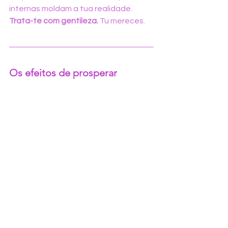
internas moldam a tua realidade. 
Trata-te com gentileza.
 Tu mereces.
Os efeitos de prosperar 
(mesmo em silêncio)
Quiet thriving traz mais do que bem-
estar. Traz 
clareza
. Ajuda-te a 
dizer 
"não" sem culpa
, a reconhecer o que 
te faz mal, a recusar dinâmicas que te 
puxam para baixo.
E não se fica pelo trabalho: os efeitos 
espalham-se pela tua vida toda
. 
Melhora as tuas relações, reforça o 
teu respeito próprio, dá-te chão.