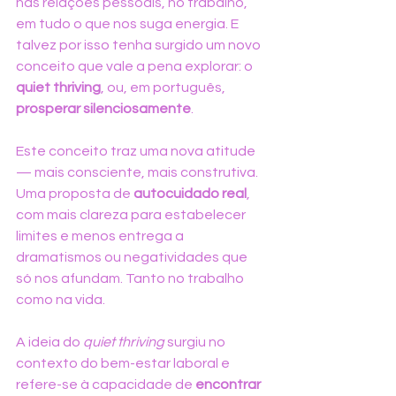
nas relações pessoais, no trabalho, 
em tudo o que nos suga energia. E 
talvez por isso tenha surgido um novo 
conceito que vale a pena explorar: o 
quiet thriving
, ou, em português, 
prosperar silenciosamente
.
Este conceito traz uma nova atitude 
— mais consciente, mais construtiva. 
Uma proposta de 
autocuidado real
, 
com mais clareza para estabelecer 
limites e menos entrega a 
dramatismos ou negatividades que 
só nos afundam. Tanto no trabalho 
como na vida.
A ideia do 
quiet thriving
 surgiu no 
contexto do bem-estar laboral e 
refere-se à capacidade de 
encontrar 