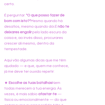
certo.
É perguntar: 
"O que posso fazer de 
bom com isto?"
Mesmo quando há 
desafios, mesmo quando dói.É 
não te 
deixares engolir
 pelo lado escuro da 
coisa e, ao invés disso, procurares 
crescer ali mesmo, dentro da 
tempestade.
Aqui vão algumas dicas que me têm 
ajudado — e que, quem me conhece, 
já me deve ter ouvido repetir:
🔹 Escolhe as tuas batalhas
Nem 
todas merecem a tua energia. Às 
vezes, é mais sábio 
afastar-te
 — 
física ou emocionalmente — do que 