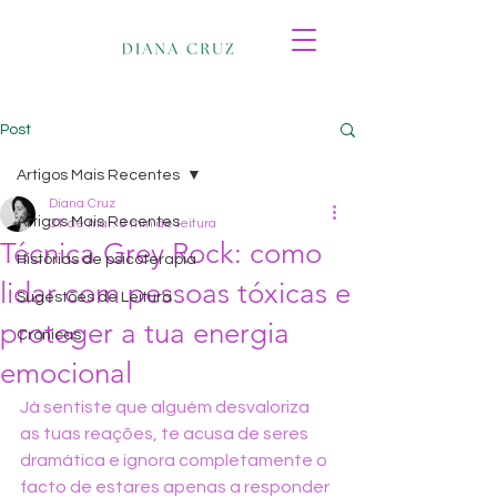
Post
Artigos Mais Recentes
Diana Cruz
Artigos Mais Recentes
31 de mar.
3 min de leitura
Técnica Grey Rock: como
Histórias de psicoterapia
lidar com pessoas tóxicas e
Sugestões de Leitura
proteger a tua energia
Crónicas
emocional
Já sentiste que alguém desvaloriza 
as tuas reações, te acusa de seres 
dramática e ignora completamente o 
facto de estares apenas a responder 