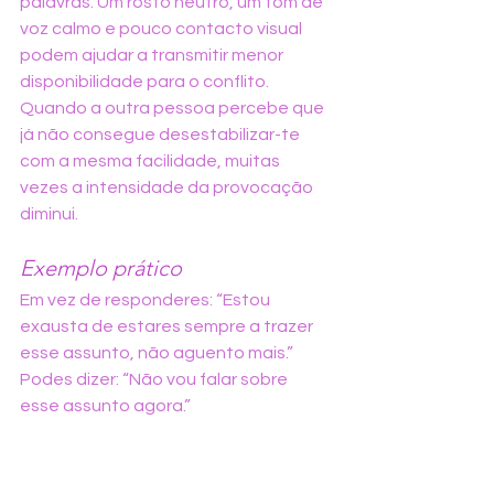
palavras. Um rosto neutro, um tom de 
voz calmo e pouco contacto visual 
podem ajudar a transmitir menor 
disponibilidade para o conflito. 
Quando a outra pessoa percebe que 
já não consegue desestabilizar-te 
com a mesma facilidade, muitas 
vezes a intensidade da provocação 
diminui.
Exemplo prático
Em vez de responderes: “Estou 
exausta de estares sempre a trazer 
esse assunto, não aguento mais.”
Podes dizer: “Não vou falar sobre 
esse assunto agora.”
Depois, muda de tema ou afasta-te 
da interação, se for possível.