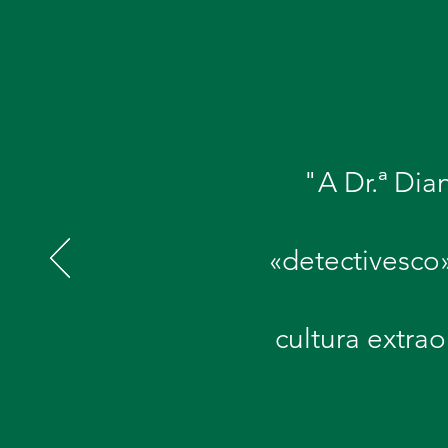
"A Dr.ª Dia
«detectivesco
cultura extrao